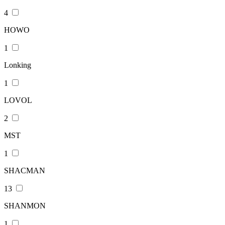
4
HOWO
1
Lonking
1
LOVOL
2
MST
1
SHACMAN
13
SHANMON
1