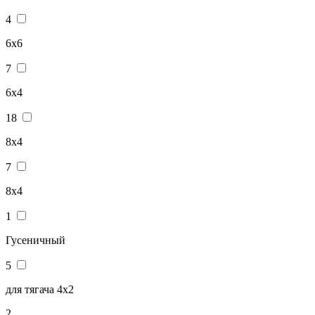
4
6x6
7
6х4
18
8x4
7
8х4
1
Гусеничный
5
для тягача 4x2
2