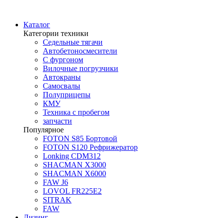
Каталог
Категории техники
Седельные тягачи
Автобетоносмесители
С фургоном
Вилочные погрузчики
Автокраны
Самосвалы
Полуприцепы
КМУ
Техника с пробегом
запчасти
Популярное
FOTON S85 Бортовой
FOTON S120 Рефрижератор
Lonking CDM312
SHACMAN Х3000
SHACMAN Х6000
FAW J6
LOVOL FR225E2
SITRAK
FAW
Лизинг