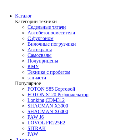
Каталог
Категории техники
Седельные тягачи
Автобетоносмесители
С фургоном
Вилочные погрузчики
Автокраны
Самосвалы
Полуприцепы
КМУ
Техника с пробегом
запчасти
Популярное
FOTON S85 Бортовой
FOTON S120 Рефрижератор
Lonking CDM312
SHACMAN Х3000
SHACMAN Х6000
FAW J6
LOVOL FR225E2
SITRAK
FAW
Лизинг